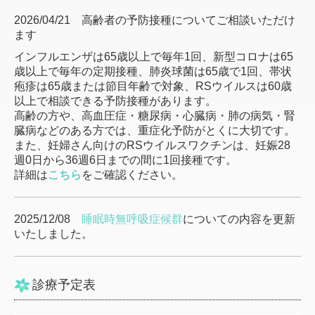
2026/04/21 高齢者の予防接種についてご相談いただけ
ます
インフルエンザは65歳以上で毎年1回、新型コロナは65
歳以上で毎年の定期接種、肺炎球菌は65歳で1回、帯状
疱疹は65歳または節目年齢で対象、RSウイルスは60歳
以上で相談できる予防接種があります。
高齢の方や、高血圧症・糖尿病・心臓病・肺の病気・腎
臓病などのある方では、重症化予防がとくに大切です。
また、妊婦さん向けのRSウイルスワクチンは、妊娠28
週0日から36週6日までの間に1回接種です。
詳細は
こちら
をご確認ください。
2025/12/08
睡眠時無呼吸症候群
についての内容を更新
いたしました。
診療予定表