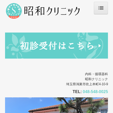
ホーム
お知らせ
院長紹介
診療のご案内
生活習慣病
内科・循環器科
初診の方へ
昭和クリニック
埼玉県鴻巣市吹上本町4-10-9
施設・設備のご案内
TEL:
048-548-0025
交通案内
睡眠時無呼吸症候群