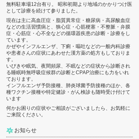
無料駐車場12台有り。 昭和初期より地域のかかりつけ医
として診療を続けて参りました。
現在は主に高血圧症・脂質異常症・糖尿病・高尿酸血症
などの生活習慣病と、狭心症・心筋梗塞・不整脈・弁膜
症・心筋症・心不全などの循環器疾患の診断・診療をし
ています。
かぜやインフルエンザ、下痢・嘔吐などの一般内科診療
や患者さんの症状にあわせた漢方薬の処方もしておりま
す。
いびきや眠気、夜間頻尿、不眠などの症状から診断され
る睡眠時無呼吸症候群の診断とCPAP治療にも力をいれ
ております。
インフルエンザ予防接種、肺炎球菌予防接種のほか、各
種ワクチン接種や特定健診・がん検診も随時受け付けて
います
何かお困りの症状やご相談がございましたら、お気軽に
ご来院ください。
お知らせ