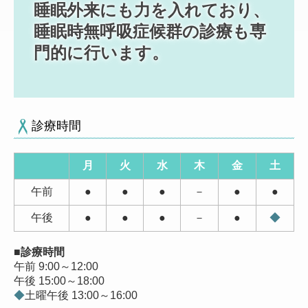
睡眠外来にも力を入れており、
睡眠時無呼吸症候群の診療も専
門的に行います。
診療時間
月
火
水
木
金
土
午前
●
●
●
－
●
●
午後
●
●
●
－
●
◆
■診療時間
午前 9:00～12:00
午後 15:00～18:00
◆
土曜午後 13:00～16:00