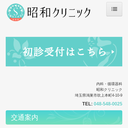
ホーム
お知らせ
院長紹介
診療のご案内
生活習慣病
内科・循環器科
初診の方へ
昭和クリニック
埼玉県鴻巣市吹上本町4-10-9
施設・設備のご案内
TEL:
048-548-0025
交通案内
交通案内
睡眠時無呼吸症候群